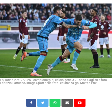
Fp Torino 27/12/2025 - campionato di calcio serie A / Torino-Cagliari / foto
Fabrizio Patrucco/Image Sport nella foto: esultanza gol Matteo Prati