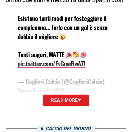
ormai due anni e mezzo fa dalla Spal. Il post:
Esistono tanti modi per festeggiare il
compleanno… farlo con un gol è senza
dubbio il migliore
Tanti auguri, MATTE
pic.twitter.com/EvGmeBwAZI
— Cagliari Calcio (@CagliariCalcio)
December 28, 2025
READ MORE
LEGGI ANCHE:
Idrissi dopo la vittoria con il
Torino: «Squadra che non molla mai! 3
IL CALCIO DEL GIORNO
punti»