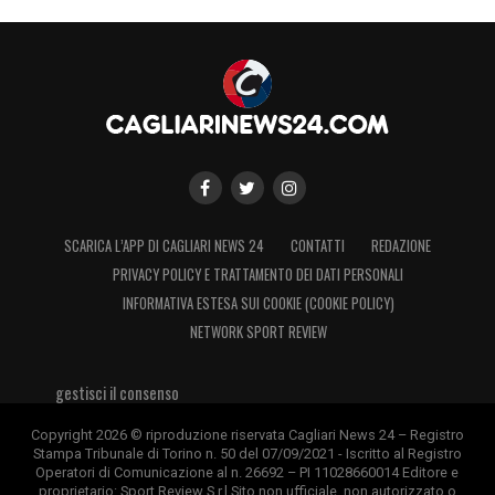
SCARICA L’APP DI CAGLIARI NEWS 24
CONTATTI
REDAZIONE
PRIVACY POLICY E TRATTAMENTO DEI DATI PERSONALI
INFORMATIVA ESTESA SUI COOKIE (COOKIE POLICY)
NETWORK SPORT REVIEW
gestisci il consenso
Copyright 2026 © riproduzione riservata Cagliari News 24 – Registro
Stampa Tribunale di Torino n. 50 del 07/09/2021 - Iscritto al Registro
Operatori di Comunicazione al n. 26692 – PI 11028660014 Editore e
proprietario: Sport Review S.r.l Sito non ufficiale, non autorizzato o