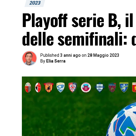
2023
Playoff serie B,
delle semifinali: 
Published
3 anni ago
on
28 Maggio 2023
By
Elia Serra