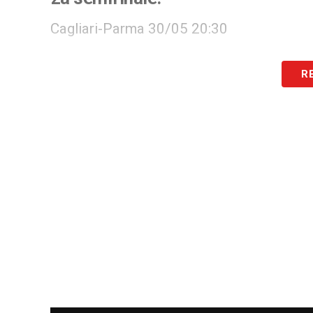
Cagliari-Parma 30/05 20:30
Parma-Cagliari 03/06 20:30
R
LA PLAYLIST DELLE NOSTRE TOP NEW