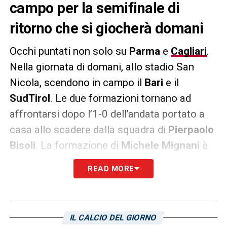
campo per la semifinale di
ritorno che si giocherà domani
Occhi puntati non solo su
Parma
e
Cagliari
.
Nella giornata di domani, allo stadio San
Nicola, scendono in campo il
Bari
e il
SudTirol
. Le due formazioni tornano ad
affrontarsi dopo l’1-0 dell’andata portato a
casa allo scadere dalla squadra di
Pierpaolo
Bisoli
. La formazione di
Michele Mignani
è
chiamata alla rimonta. Stesso discorso per
READ MORE
gli altoatesini che, in caso di promozione in
Serie A, centrerebbero una vera e propria
impresa. Appuntamento fissato per domani
IL CALCIO DEL GIORNO
alle ore 20:30.