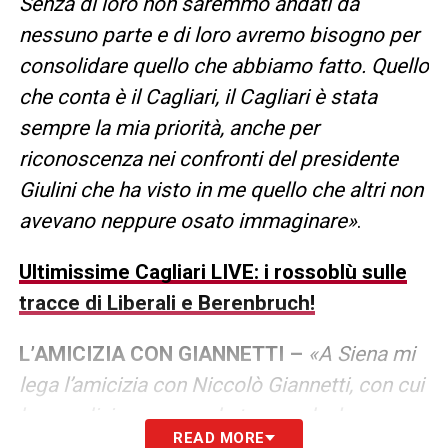
Senza di loro non saremmo andati da
nessuno parte e di loro avremo bisogno per
consolidare quello che abbiamo fatto. Quello
che conta è il Cagliari, il Cagliari è stata
sempre la mia priorità, anche per
riconoscenza nei confronti del presidente
Giulini che ha visto in me quello che altri non
avevano neppure osato immaginare»
.
Ultimissime Cagliari LIVE: i rossoblù sulle
tracce di Liberali e Berenbruch!
L’AMICIZIA CON GIANNETTI –
«A Siena mi
lega l’amicizia con Niccolò Giannetti, con cui
ho condiviso un grande traguardo, la
READ MORE
promozione in Serie A nel mio primo anno a