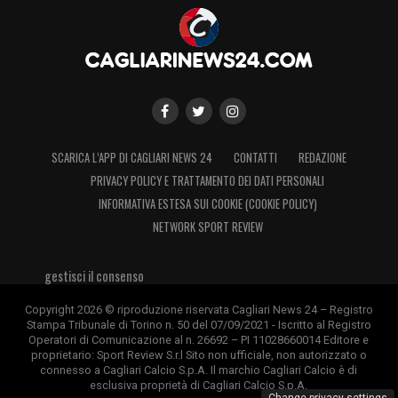
confermarci, la cosa più difficile nel calcio»
.
LA PLAYLIST DELLE NOSTRE TOP NEWS
SCARICA L’APP DI CAGLIARI NEWS 24
CONTATTI
REDAZIONE
PRIVACY POLICY E TRATTAMENTO DEI DATI PERSONALI
INFORMATIVA ESTESA SUI COOKIE (COOKIE POLICY)
NETWORK SPORT REVIEW
gestisci il consenso
Copyright 2026 © riproduzione riservata Cagliari News 24 – Registro
Stampa Tribunale di Torino n. 50 del 07/09/2021 - Iscritto al Registro
Operatori di Comunicazione al n. 26692 – PI 11028660014 Editore e
proprietario: Sport Review S.r.l Sito non ufficiale, non autorizzato o
connesso a Cagliari Calcio S.p.A. Il marchio Cagliari Calcio è di
esclusiva proprietà di Cagliari Calcio S.p.A.