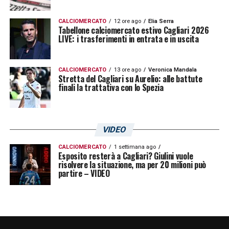
parti mi sono sempre trovato bene»
.
CALCIOMERCATO
12 ore ago
Elia Serra
Tabellone calciomercato estivo Cagliari 2026
PROSSIMA STAGIONE –
«La prossima
LIVE: i trasferimenti in entrata e in uscita
stagione presenterà senz’altro tante insidie,
come tutte le stagioni in Serie A. Se lo
CALCIOMERCATO
13 ore ago
Veronica Mandala
Stretta del Cagliari su Aurelio: alle battute
scorso anno avevamo un bersaglio dietro la
finali la trattativa con lo Spezia
schiena, quest’anno ne avremo due. Ma io e
lo staff siamo consapevoli di poter dare
continuità ad un lavoro iniziato dodici mesi
VIDEO
fa. Nel calcio conta il presente: tutto quello
CALCIOMERCATO
1 settimana ago
Esposito resterà a Cagliari? Giulini vuole
che abbiamo fatto prima non conta più.
risolvere la situazione, ma per 20 milioni può
partire – VIDEO
Siamo già pronti e carichi per iniziare la
nuova stagione e cercare di toglierci altre
soddisfazioni. Siamo un gruppo che ha fatto
una stagione importante, ora dovremo