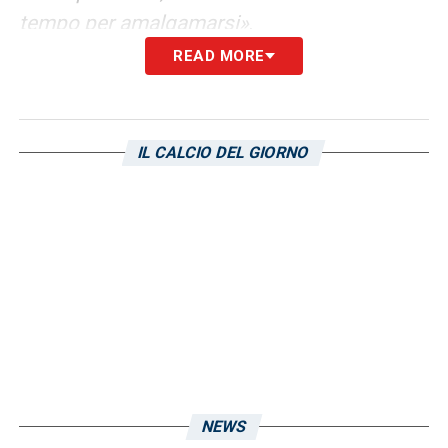
tempo per amalgamarsi»
.
READ MORE
ATTEGGIAMENTO E SPIRITO POSITIVO
–
«I ragazzi sono stati encomiabili per
l’applicazione e per la voglia di andare in
IL CALCIO DEL GIORNO
avanti. In qualche modo ci hanno anche
stupito: li vedevamo proporsi con forza, ed è
un bel segnale dal punto di vista
dell’atteggiamento. L’
Hannover
aveva una
gamba diversa, il loro campionato inizia tra
una settimana. Noi ci abbiamo provato, e
questo è un segnale positivo. È chiaro che,
con una condizione inferiore, paghi in
lucidità e velocità di esecuzione, con e senza
NEWS
palla»
.