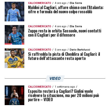
CALCIOMERCATO
4 ore ago
Elia Serra
Maldini al Cagliari, affare chiuso con l’Atalanta:
cifre e formula del nuovo colpo rossoblù
VERSO IL “TROFEO GIGI RIVA
” –
«Abbiamo
voluto giocare tre amichevoli in una
settimana. Ora ci prendiamo due giorni di
CALCIOMERCATO
4 ore ago
Elia Serra
Zappa resta in orbita Sassuolo, nuovi contatti
pausa e ripartiamo preparando il test del 2
con il Cagliari per il difensore
agosto. Sappiamo che c’è ancora tanto da
lavorare: serve dedizione, applicazione,
CALCIOMERCATO
5 ore ago
Dario Bartolucci
Si raffredda la pista di Cheddira al Cagliari: il
voglia di migliorare. Ma so che c’è lo spirito
futuro dell’attaccante resta aperto
giusto per farlo. In queste amichevoli
abbiamo visto il contributo di tutti, che ci ha
VIDEO
permesso di sopperire ad alcune assenze e
di non spremere alcuni elementi. È un trofeo
CALCIOMERCATO
1 settimana ago
Esposito resterà a Cagliari? Giulini vuole
risolvere la situazione, ma per 20 milioni può
importante perché dedicato a Gigi Riva, che
partire – VIDEO
è e sarà per sempre fonte di ispirazione per