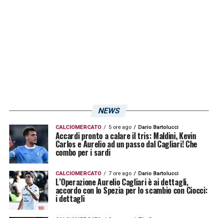
quasi parte della tua struttura nervosa. Non
dico che fossi preparato a quello che è
successo (alla mia famiglia n.d.r.), ma
sicuramente ero pronto ad affrontare quel
tipo di situazione, perché vengo da contesti
che mi hanno fortificato. È come quando
dicevo che la malattia non mi è venuta per
NEWS
ammazzarmi, ma per completarmi come
CALCIOMERCATO
5 ore ago
Dario Bartolucci
uomo»
.
Accardi pronto a calare il tris: Maldini, Kevin
Carlos e Aurelio ad un passo dal Cagliari! Che
combo per i sardi
Le parole di
Fabio Pisacane
confermano il
profilo di un allenatore che vuole incidere
CALCIOMERCATO
7 ore ago
Dario Bartolucci
L’Operazione Aurelio Cagliari è ai dettagli,
non solo sull’aspetto tecnico, ma anche sulla
accordo con lo Spezia per lo scambio con Ciocci:
i dettagli
struttura mentale del gruppo. La sua idea di