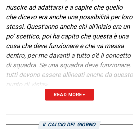
riuscire ad adattarsi e a capire che quello
che dicevo era anche una possibilità per loro
stessi. Quest’anno anche chi all’inizio era un
po’ scettico, poi ha capito che questa è una
cosa che deve funzionare e che va messa
dentro, per me davanti a tutto c’è il concetto
di squadra. Se una squadra deve funzionare,
tutti devono essere allineati anche da questo
punto di vista»
.
READ MORE
RESILIENZA –
«La resilienza che ho messo
dentro parte dal contesto che ho dovuto
vivere anche da bambino. Non dico che
IL CALCIO DEL GIORNO
certe cose erano all’ordine del giorno, però,
vuoi o non vuoi, inconsciamente diventa