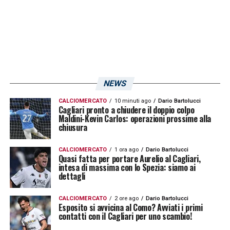
cercano delle scuse, tutto pur di non
prendersi le proprie responsabilità.
Lo stesso tecnico più volte ha risposto alle
domande circa la sua giovane età e il
NEWS
percorso portato avanti da colleghi
CALCIOMERCATO
10 minuti ago
Dario Bartolucci
altrettanto giovani, vedi
Chivu
all’Inter,
Cagliari pronto a chiudere il doppio colpo
Maldini-Kevin Carlos: operazioni prossime alla
Cuesta
al Parma e
Fabregas
al Como.
chiusura
Anche in questo caso il grande senso della
CALCIOMERCATO
1 ora ago
Dario Bartolucci
responsabilità di Pisacane è filtrato grazie
Quasi fatta per portare Aurelio al Cagliari,
intesa di massima con lo Spezia: siamo ai
alle sue parole, infatti ha più volte espresso il
dettagli
concetto per cui tanto lui quanto i suoi
giovani colleghi hanno la responsabilità di
CALCIOMERCATO
2 ore ago
Dario Bartolucci
Esposito si avvicina al Como? Avviati i primi
contatti con il Cagliari per uno scambio!
non sbagliare per poter portare a un cambio