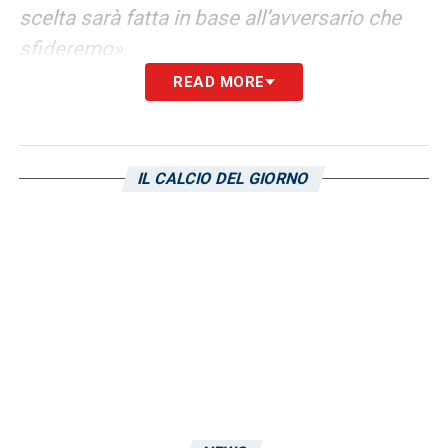
scelta sarà fatta in base all’avversario che
sfideremo»
.
READ MORE
LEGGI LA CONFERENZA STAMPA
INTEGRALE
IL CALCIO DEL GIORNO
LA PLAYLIST DELLE NOSTRE TOP NEWS