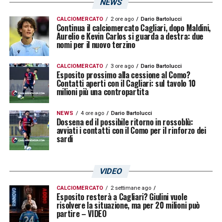
NEWS
CALCIOMERCATO
2 ore ago
Dario Bartolucci
Continua il calciomercato Cagliari, dopo Maldini,
Aurelio e Kevin Carlos si guarda a destra: due
nomi per il nuovo terzino
CALCIOMERCATO
3 ore ago
Dario Bartolucci
Esposito prossimo alla cessione al Como?
Contatti aperti con il Cagliari: sul tavolo 10
milioni più una contropartita
NEWS
4 ore ago
Dario Bartolucci
Dossena ed il possibile ritorno in rossoblù:
avviati i contatti con il Como per il rinforzo dei
sardi
VIDEO
CALCIOMERCATO
2 settimane ago
Esposito resterà a Cagliari? Giulini vuole
risolvere la situazione, ma per 20 milioni può
partire – VIDEO