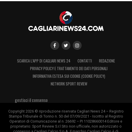
SCARICA L’APP DI CAGLIARI NEWS 24
CONTATTI
REDAZIONE
PRIVACY POLICY E TRATTAMENTO DEI DATI PERSONALI
INFORMATIVA ESTESA SUI COOKIE (COOKIE POLICY)
NETWORK SPORT REVIEW
gestisci il consenso
Copyright 2026 © riproduzione riservata Cagliari News 24 – Registro
Stampa Tribunale di Torino n. 50 del 07/09/2021 - Iscritto al Registro
Operatori di Comunicazione al n. 26692 – PI 11028660014 Editore e
proprietario: Sport Review S.r.l Sito non ufficiale, non autorizzato o
connesso a Cagliari Calcio S.p.A. Il marchio Cagliari Calcio è di