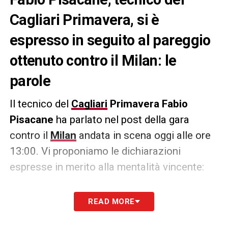
Cagliari Primavera, si è
espresso in seguito al pareggio
ottenuto contro il Milan: le
parole
Il tecnico del
Cagliari
Primavera
Fabio
Pisacane
ha parlato nel post della gara
contro il
Milan
andata in scena oggi alle ore
13:00. Vi proponiamo le dichiarazioni
espresse in merito alla mentalità vincente:
«Non è facile costruirla in Primavera, dato
READ MORE
che la squadra cambia continuamente tra
uscite per limiti di età e nuovi ingressi. Oggi