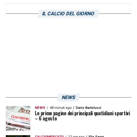
avevo chiesto ai ragazzi di non subire la
IL CALCIO DEL GIORNO
partita, di prenderla in mano, di giocare con
coraggio, personalità e cattiveria. La
squadra ha fatto tutto quel che ha chiesto,
ma per fare nostre certe gare dobbiamo
tirare fuori qualcosa in più. Non ci
accontentiamo di un pareggio»
.
LA PLAYLIST DELLE NOSTRE TOP NEWS
NEWS
NEWS
48 minuti ago
Dario Bartolucci
Le prime pagine dei principali quotidiani sportivi
– 6 agosto
CALCIOMERCATO
12 ore ago
Elia Serra