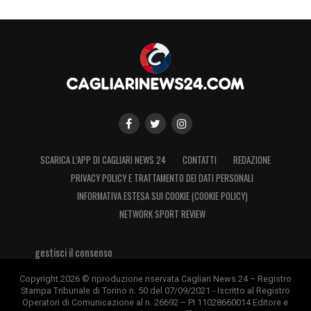
SCARICA L’APP DI CAGLIARI NEWS 24
CONTATTI
REDAZIONE
PRIVACY POLICY E TRATTAMENTO DEI DATI PERSONALI
INFORMATIVA ESTESA SUI COOKIE (COOKIE POLICY)
NETWORK SPORT REVIEW
gestisci il consenso
Copyright 2026 © riproduzione riservata Cagliari News 24 – Registro
Stampa Tribunale di Torino n. 50 del 07/09/2021 - Iscritto al Registro
Operatori di Comunicazione al n. 26692 – PI 11028660014 Editore e