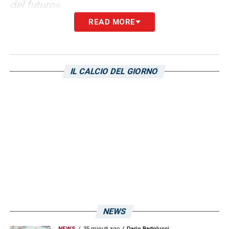
del futuro».
READ MORE
FOLORUNSHO –
«Non mi sbilancio, dovete
chiedere ad Angelozzi».
IL CALCIO DEL GIORNO
LA PLAYLIST DELLE NOSTRE TOP NEWS
NEWS
NEWS
35 minuti ago
Dario Bartolucci