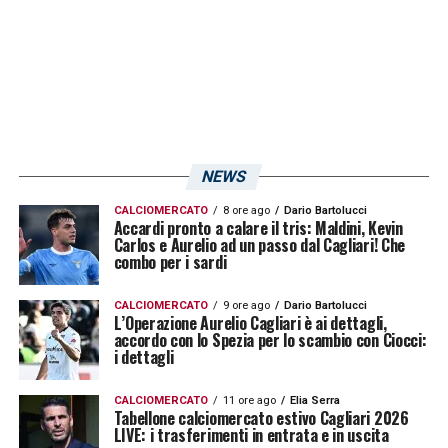
del dopo
Maurizio Sarri
, avrebbe infatti
indirizzato la scelta su
Gennaro Gattuso
,
profilo individuato per aprire una nuova fase
tecnica.
Questo sviluppo toglie una pretendente dalla
NEWS
corsa, ma non spegne l’interesse attorno
CALCIOMERCATO
8 ore ago
Dario Bartolucci
all’allenatore del
Cagliari
. La stagione
Accardi pronto a calare il tris: Maldini, Kevin
Carlos e Aurelio ad un passo dal Cagliari! Che
appena conclusa ha cambiato la percezione
combo per i sardi
esterna del suo lavoro: da soluzione interna
CALCIOMERCATO
9 ore ago
Dario Bartolucci
a tecnico capace di attirare attenzioni anche
L’Operazione Aurelio Cagliari è ai dettagli,
accordo con lo Spezia per lo scambio con Ciocci:
fuori dalla Sardegna.
i dettagli
Ultimissime Cagliari LIVE: il racconto e le
CALCIOMERCATO
11 ore ago
Elia Serra
Tabellone calciomercato estivo Cagliari 2026
pagelle della gara contro il Milan
LIVE: i trasferimenti in entrata e in uscita