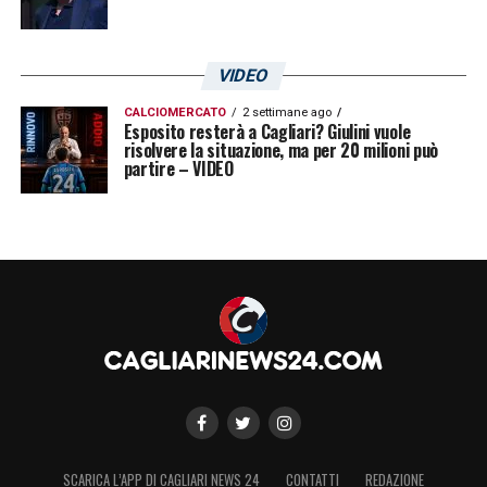
VIDEO
CALCIOMERCATO
2 settimane ago
Esposito resterà a Cagliari? Giulini vuole
risolvere la situazione, ma per 20 milioni può
partire – VIDEO
SCARICA L’APP DI CAGLIARI NEWS 24
CONTATTI
REDAZIONE