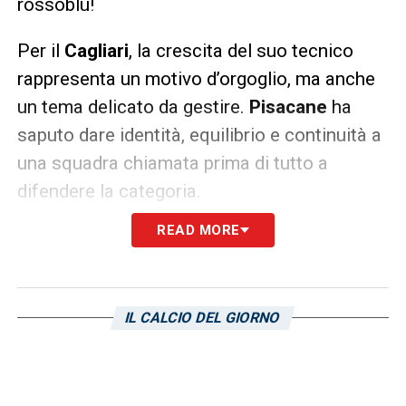
rossoblù!
Per il
Cagliari
, la crescita del suo tecnico
rappresenta un motivo d’orgoglio, ma anche
un tema delicato da gestire.
Pisacane
ha
saputo dare identità, equilibrio e continuità a
una squadra chiamata prima di tutto a
difendere la categoria.
READ MORE
Pisacane Cagliari, la Lazio cambia
strada per il dopo Sarri
Nelle scorse settimane anche la
Lazio
era
IL CALCIO DEL GIORNO
stata accostata a
Fabio Pisacane
, ma quella
pista sembra ormai essersi raffreddata. Il
club biancoceleste, impegnato nella gestione