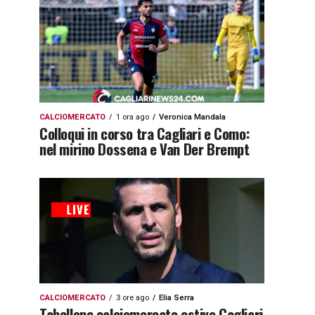
CALCIOMERCATO
1 ora ago
Veronica Mandala
Colloqui in corso tra Cagliari e Como:
nel mirino Dossena e Van Der Brempt
CALCIOMERCATO
3 ore ago
Elia Serra
Tabellone calciomercato estivo Cagliari