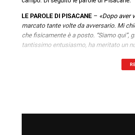
campo. Di seguito le parole di Pisacane:
LE PAROLE DI PISACANE
–
«Dopo aver ve
marcato tante volte da avversario. Mi chie
che fisicamente è a posto. “Siamo qui”, gl
tantissimo entusiasmo, ha meritato un nu
LE ULTIME NOTIZIE SUL CAGLIARI
R
LA PLAYLIST DELLE NOSTRE TOP NEW