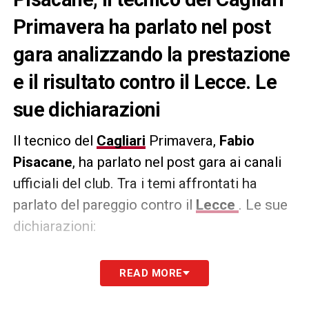
Primavera ha parlato nel post
gara analizzando la prestazione
e il risultato contro il Lecce. Le
sue dichiarazioni
Il tecnico del
Cagliari
Primavera,
Fabio
Pisacane
, ha parlato nel post gara ai canali
ufficiali del club. Tra i temi affrontati ha
parlato del pareggio contro il
Lecce
. Le sue
dichiarazioni:
LECCE –
«Abbiamo sofferto per il vento, in
READ MORE
particolare nel primo tempo quando lo
avevamo contro. Abbiamo sempre avuto