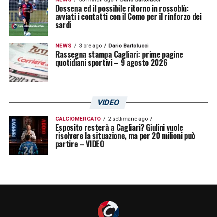
Dossena ed il possibile ritorno in rossoblù:
avviati i contatti con il Como per il rinforzo dei
sardi
NEWS
3 ore ago
Dario Bartolucci
Rassegna stampa Cagliari: prime pagine
quotidiani sportivi – 9 agosto 2026
VIDEO
CALCIOMERCATO
2 settimane ago
Esposito resterà a Cagliari? Giulini vuole
risolvere la situazione, ma per 20 milioni può
partire – VIDEO