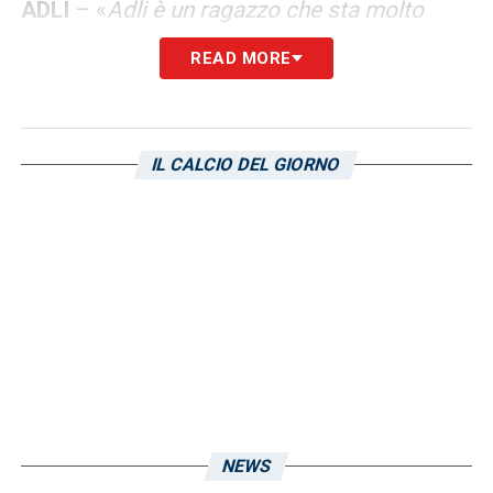
ADLI
– «
Adli è un ragazzo che sta molto
bene con noi. Piace anche ai compagni per
READ MORE
gli atteggiamenti. Quest’anno ha accettato di
provare a mettersi in discussione in un ruolo
che non ha mai fatto. Ha fatto una buona
IL CALCIO DEL GIORNO
partita, era emozionato e teso ma ha
giocato con personalità. Anche in fase
difensiva. Gli darà fiducia
»
LA PLAYLIST DELLE NOSTRE TOP NEWS
NEWS