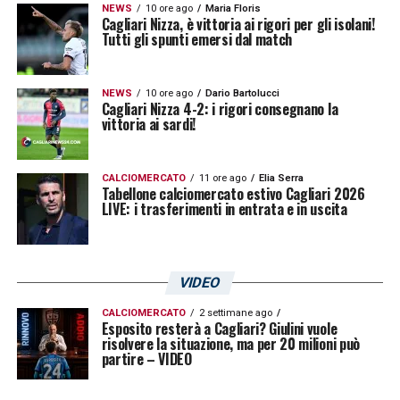
NEWS
10 ore ago
Maria Floris
Cagliari Nizza, è vittoria ai rigori per gli isolani!
Tutti gli spunti emersi dal match
NEWS
10 ore ago
Dario Bartolucci
Cagliari Nizza 4-2: i rigori consegnano la
vittoria ai sardi!
CALCIOMERCATO
11 ore ago
Elia Serra
Tabellone calciomercato estivo Cagliari 2026
LIVE: i trasferimenti in entrata e in uscita
VIDEO
CALCIOMERCATO
2 settimane ago
Esposito resterà a Cagliari? Giulini vuole
risolvere la situazione, ma per 20 milioni può
partire – VIDEO