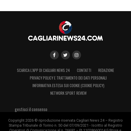
SCARICA L’APP DI CAGLIARI NEWS 24
CONTATTI
REDAZIONE
PRIVACY POLICY E TRATTAMENTO DEI DATI PERSONALI
INFORMATIVA ESTESA SUI COOKIE (COOKIE POLICY)
NETWORK SPORT REVIEW
gestisci il consenso
Copyright 2026 © riproduzione riservata Cagliari News 24 – Registro
Stampa Tribunale di Torino n. 50 del 07/09/2021 - Iscritto al Registro
Operatori di Comunicazione al n. 26692 – PI 11028660014 Editore e