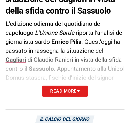
della sfida contro il Sassuolo
L’edizione odierna del quotidiano del
capoluogo
L’Unione Sarda
riporta l’analisi del
giornalista sardo
Enrico Pilia
. Quest’oggi ha
passato in rassegna la situazione del
Cagliari
di Claudio Ranieri in vista della sfida
contro il
Sassuolo
. Appuntamento alla Unipol
Domus stasera, fischio d’inizio del signor
Mariani
di Aprilia dalle ore 20:45.
Le sue
READ MORE
parole:
«Questa squadra è probabilmente la più
attrezzata fra le pericolanti. Ma ha raccolto
IL CALCIO DEL GIORNO
poco, pochissimo, dieci punti in quattordici