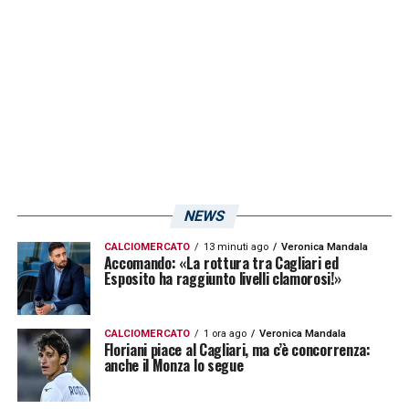
partite, la media neanche la facciamo.
L’allenatore è il personaggio chiave in
questo momento, dove lo spogliatoio è unito
e tutti stanno remando nella stessa
direzione. Il decano dei tecnici sa come
tenere tutti “sul pezzo”, è un abile motivatore
e nessuno si sente ai margini, questa la vera
NEWS
arma del Cagliari»
.
CALCIOMERCATO
13 minuti ago
Veronica Mandala
Accomando: «La rottura tra Cagliari ed
LA PLAYLIST DELLE NOSTRE TOP NEWS
Esposito ha raggiunto livelli clamorosi!»
CALCIOMERCATO
1 ora ago
Veronica Mandala
Floriani piace al Cagliari, ma c’è concorrenza:
anche il Monza lo segue