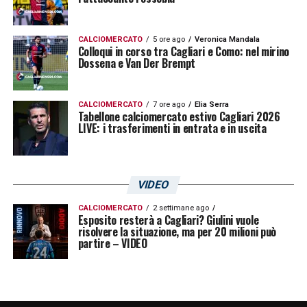
CALCIOMERCATO
5 ore ago
Veronica Mandala
Colloqui in corso tra Cagliari e Como: nel mirino
Dossena e Van Der Brempt
CALCIOMERCATO
7 ore ago
Elia Serra
Tabellone calciomercato estivo Cagliari 2026
LIVE: i trasferimenti in entrata e in uscita
VIDEO
CALCIOMERCATO
2 settimane ago
Esposito resterà a Cagliari? Giulini vuole
risolvere la situazione, ma per 20 milioni può
partire – VIDEO