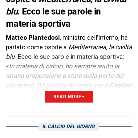
blu
. Ecco le sue parole in
materia sportiva
Matteo Piantedosi
, ministro dell’Interno, ha
parlato come ospite a
Mediterranea, la civiltà
blu
. Ecco le sue parole in materia sportiva:
«
In materia di calcio, ho sempre avuto la
strana propensione a stare dalla parte dei
più deboli. Da piccolo ho tifato per il
Cagliari
e Gigi Riva, negli anni ho cominciato a
READ MORE
propendere per il club della mia città,
l’Avellino, che è riuscito a restare per dieci
anni in serie A
».
IL CALCIO DEL GIORNO