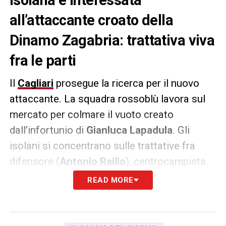
all’attaccante croato della
Dinamo Zagabria: trattativa viva
fra le parti
Il
Cagliari
prosegue la ricerca per il nuovo
attaccante. La squadra rossoblù lavora sul
mercato per colmare il vuoto creato
dall’infortunio di
Gianluca Lapadula
. Gli
isolani si concentrano sulle trattative fra
difensore (
Antonio Raillo
), centrocampista
(
Matteo Prati
) e centravanti.
Bruno
READ MORE
Petkovic
della
Dinamo Zagabria
resta uno
degli obiettivi. Secondo quanto riportato da
La Gazzetta dello Sport
, la trattativa resta