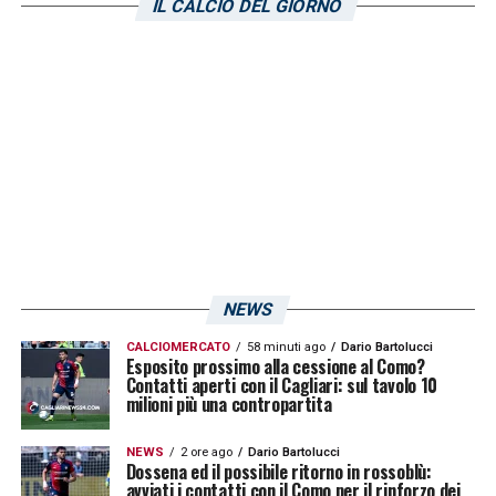
IL CALCIO DEL GIORNO
complicata ma viva. La Dinamo Zagabria
chiede un’offerta che
si avvicini ai 5 milioni
di euro
per lasciar partire il proprio
attaccante.
LA PLAYLIST DELLE NOSTRE TOP NEWS
NEWS
CALCIOMERCATO
58 minuti ago
Dario Bartolucci
Esposito prossimo alla cessione al Como?
Contatti aperti con il Cagliari: sul tavolo 10
milioni più una contropartita
NEWS
2 ore ago
Dario Bartolucci
Dossena ed il possibile ritorno in rossoblù:
avviati i contatti con il Como per il rinforzo dei