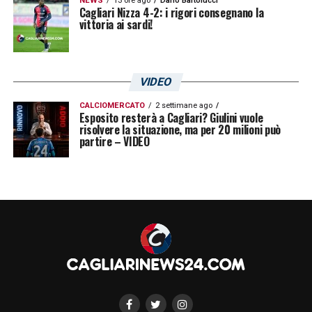
NEWS
13 ore ago
Dario Bartolucci
Cagliari Nizza 4-2: i rigori consegnano la
vittoria ai sardi!
VIDEO
CALCIOMERCATO
2 settimane ago
Esposito resterà a Cagliari? Giulini vuole
risolvere la situazione, ma per 20 milioni può
partire – VIDEO