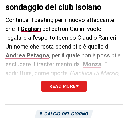
sondaggio del club isolano
Continua il casting per il nuovo attaccante
che il
Cagliari
del patron Giulini vuole
regalare all’esperto tecnico Claudio Ranieri.
Un nome che resta spendibile è quello di
Andrea Petagna
, per il quale non è possibile
escludere il trasferimento dal
Monza
. E
addirittura, come riporta
Gianluca Di Marzio
,
il club sotto la gestione di Adriano Galliani
READ MORE
starebbe già cercando un sostituto
all’altezza. Il nome di
Luis
Muriel
dell’Atalanta tiene banco in
IL CALCIO DEL GIORNO
Brianza a sembra rispondere alle esigenze
del tecnico Raffaele Palladino.