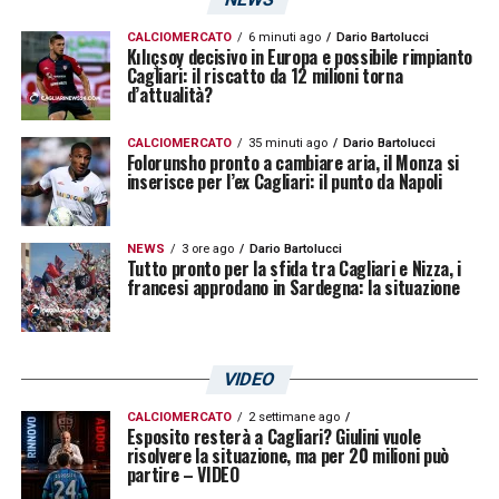
CALCIOMERCATO
6 minuti ago
Dario Bartolucci
Kılıçsoy decisivo in Europa e possibile rimpianto
Cagliari: il riscatto da 12 milioni torna
d’attualità?
CALCIOMERCATO
35 minuti ago
Dario Bartolucci
Folorunsho pronto a cambiare aria, il Monza si
inserisce per l’ex Cagliari: il punto da Napoli
NEWS
3 ore ago
Dario Bartolucci
Tutto pronto per la sfida tra Cagliari e Nizza, i
francesi approdano in Sardegna: la situazione
VIDEO
CALCIOMERCATO
2 settimane ago
Esposito resterà a Cagliari? Giulini vuole
risolvere la situazione, ma per 20 milioni può
partire – VIDEO