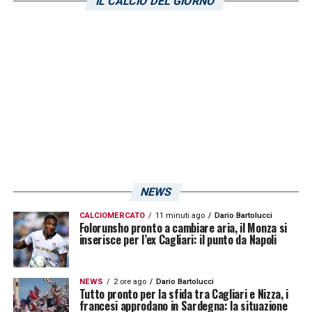
IL CALCIO DEL GIORNO
pareggi. Contro il
Cagliari
, nel prossimo
impegno, è alla ricerca di punti vitali in chiave
salvezza. I rossoblù, per contro, vogliono
vincere per staccare mezzo biglietto valido
per l’accesso ai playoff.
LA PLAYLIST DELLE NOSTRE TOP NEWS
NEWS
CALCIOMERCATO
11 minuti ago
Dario Bartolucci
Folorunsho pronto a cambiare aria, il Monza si
inserisce per l’ex Cagliari: il punto da Napoli
NEWS
2 ore ago
Dario Bartolucci
Tutto pronto per la sfida tra Cagliari e Nizza, i
francesi approdano in Sardegna: la situazione