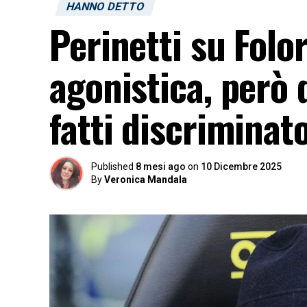
HANNO DETTO
Perinetti su Folo
agonistica, però 
fatti discriminato
Published
8 mesi ago
on
10 Dicembre 2025
By
Veronica Mandala