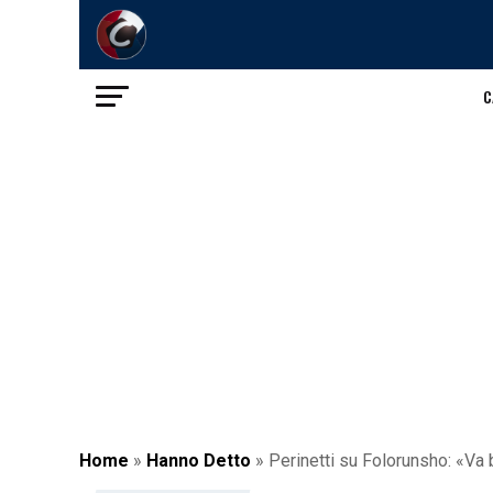
C
Home
»
Hanno Detto
»
Perinetti su Folorunsho: «Va b