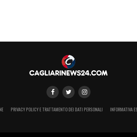
 torna indietro. Non dovrebbero neanche accadere».
rché non c’è stata nessuna sanzione per il
S
NE
PRIVACY POLICY E TRATTAMENTO DEI DATI PERSONALI
INFORMATIVA E