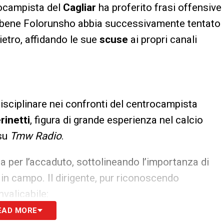
rocampista del
Cagliar
ha proferito frasi offensive
ebbene Folorunsho abbia successivamente tentato
ietro, affidando le sue
scuse
ai propri canali
isciplinare nei confronti del centrocampista
rinetti
, figura di grande esperienza nel calcio
su
Tmw Radio
.
 per l’accaduto, sottolineando l’importanza di
 in campo. Il dirigente, pur riconoscendo
nvalicabile:
EAD MORE
iù avvenire. Ok la trance agonistica, però quando