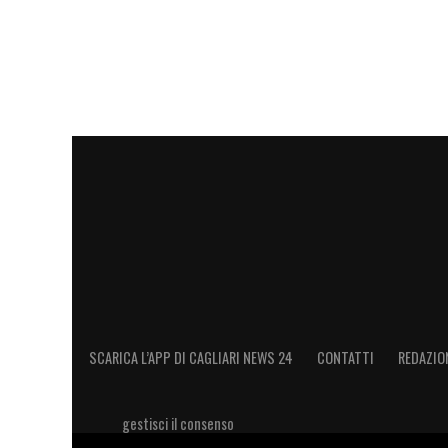
si va a parlare di fatti discriminatori si
LEGGI ANCHE:
Caso Folorunsho, ecco pe
giocatore del Cagliari: la spiegazione
LA PLAYLIST DELLE NOSTRE TOP NEW
SCARICA L’APP DI CAGLIARI NEWS 24
CONTATTI
REDAZIO
gestisci il consenso