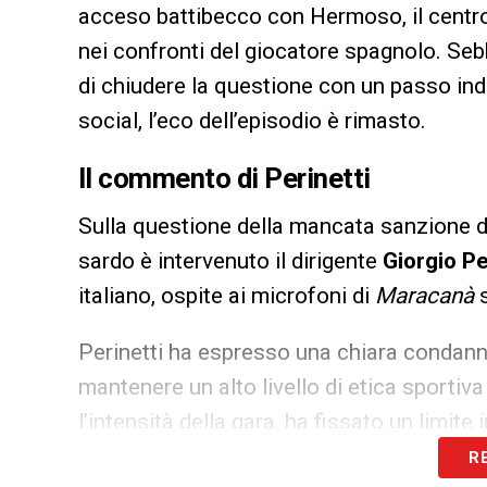
acceso battibecco con Hermoso, il cent
nei confronti del giocatore spagnolo. S
di chiudere la questione con un passo ind
social, l’eco dell’episodio è rimasto.
Il commento di Perinetti
Sulla questione della mancata sanzione d
sardo è intervenuto il dirigente
Giorgio Pe
italiano, ospite ai microfoni di
Maracanà
Perinetti ha espresso una chiara condanna
mantenere un alto livello di etica sportiva
l’intensità della gara, ha fissato un limite i
R
«Credo che questi fatti non dovrebbero p