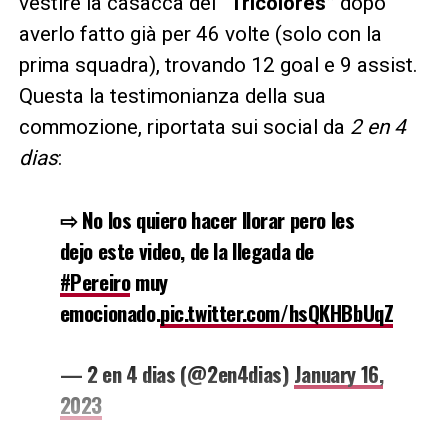
vestire la casacca dei
“Tricolores”
dopo
averlo fatto già per 46 volte (solo con la
prima squadra), trovando 12 goal e 9 assist.
Questa la testimonianza della sua
commozione, riportata sui social da
2 en 4
dias
:
⇨ No los quiero hacer llorar pero les
dejo este video, de la llegada de
#Pereiro
muy
emocionado.
pic.twitter.com/hsQKHBbUqZ
— 2 en 4 dias (@2en4dias)
January 16,
2023