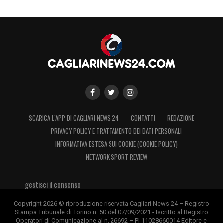
SCARICA L’APP DI CAGLIARI NEWS 24
CONTATTI
REDAZIONE
PRIVACY POLICY E TRATTAMENTO DEI DATI PERSONALI
INFORMATIVA ESTESA SUI COOKIE (COOKIE POLICY)
NETWORK SPORT REVIEW
gestisci il consenso
Copyright 2026 © riproduzione riservata Cagliari News 24 – Registro
Stampa Tribunale di Torino n. 50 del 07/09/2021 - Iscritto al Registro
Operatori di Comunicazione al n. 26692 – PI 11028660014 Editore e