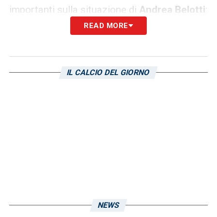
importanti sulla situazione di
Andrea Belotti
:
READ MORE
«Belotti sta trattando con la Sampdoria e
potrebbe arrivare qualora il
Como
contribuisse in parte al pagamento
IL CALCIO DEL GIORNO
dell’ingaggio dell’attaccante».
LA PLAYLIST DELLE NOSTRE TOP NEWS
NEWS