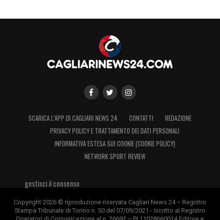
SCARICA L’APP DI CAGLIARI NEWS 24
CONTATTI
REDAZIONE
PRIVACY POLICY E TRATTAMENTO DEI DATI PERSONALI
INFORMATIVA ESTESA SUI COOKIE (COOKIE POLICY)
NETWORK SPORT REVIEW
gestisci il consenso
Copyright 2026 © riproduzione riservata Cagliari News 24 – Registro
Stampa Tribunale di Torino n. 50 del 07/09/2021 - Iscritto al Registro
Operatori di Comunicazione al n. 26692 – PI 11028660014 Editore e