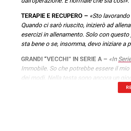
dall’operazione. È normale che sia così».
TERAPIE E RECUPERO –
«Sto lavorando 
Quando ci sarò riuscito, inizierò ad allena
esercizi in allenamento. Solo con questo 
sta bene o se, insomma, devo iniziare a 
GRANDI “VECCHI” IN SERIE A –
«In
Seri
Immobile. So che potrebbe essere il mio 
dei modi. Nella testa sono ancora un gio
R
COSA PORTARE DI CAGLIARI A LIVORN
propria terra. A Livorno c’era un sentime
Si è persa l’identità della propria città, d
diverso. Mentre, secondo me, in Sardegna
spassionato»
.