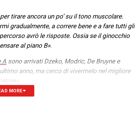
per tirare ancora un po’ su il tono muscolare.
rmi gradualmente, a correre bene e a fare tutti gli
percorso avrò le risposte. Ossia se il ginocchio
pensare al piano B»
.
e A
sono arrivati Dzeko, Modric, De Bruyne e
ultimo anno, ma cerco di vivermelo nel migliore
catore»
.
EAD MORE
O –
«L’amore vero per la propria città e per la
nto simile, ma negli anni secondo me si è perso.
ella propria terra. La volontà di servirla in un modo
 e a Cagliari c’è un amore assoluto e