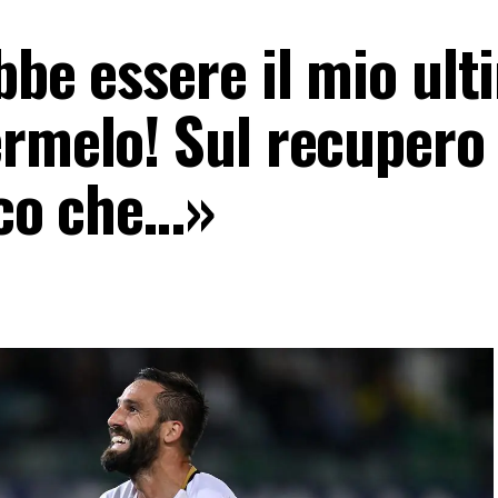
bbe essere il mio ult
ermelo! Sul recupero
ico che…»