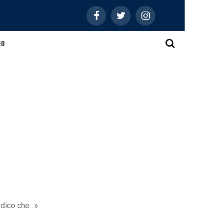
EO
o dico che…»