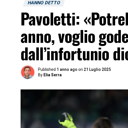
HANNO DETTO
Pavoletti: «Potre
anno, voglio god
dall’infortunio d
Published
1 anno ago
on
21 Luglio 2025
By
Elia Serra