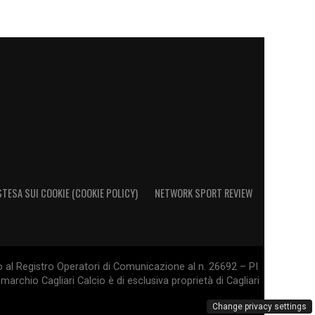
STESA SUI COOKIE (COOKIE POLICY)
NETWORK SPORT REVIEW
o al Registro Operatori di Comunicazione al n. 26692 – PI
marchio Cagliari Calcio è di esclusiva proprietà di Cagliari
Change privacy settings