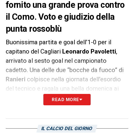
fornito una grande prova contro
il Como. Voto e giudizio della
punta rossoblù
Buonissima partita e goal dell’1-0 per il
capitano del Cagliari
Leonardo Pavoletti
,
arrivato al sesto goal nel campionato
cadetto. Una delle due “bocche da fuoco” di
Ranieri
colpisce nella giornata dell’esordio
del tecnico e ragala una bella domenica ai
tifosi rossoblù accorsi a riempire di calore la
READ MORE
Unipol Domus. Ecco il voto e il giudizio de
L’Unione Sarda
per Pavoletti:
«Sblocca e
indirizza un match scorbutico segnando dal
IL CALCIO DEL GIORNO