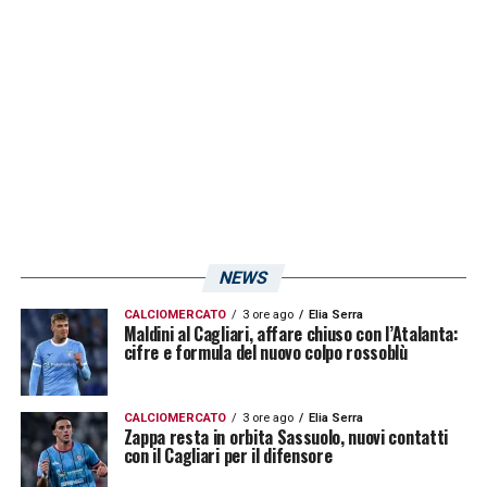
nulla il sesto goal stagionale. Per poi
difenderlo con le unghie e con i denti.
Sembra quasi complementare a Lapadula e
agli applausi di tutta la Domus al momento
del cambio si aggiunge l’abbraccio di
Ranieri, non a caso
»
.
Voto: 7
LA PLAYLIST DELLE NOSTRE TOP NEWS
NEWS
CALCIOMERCATO
3 ore ago
Elia Serra
Maldini al Cagliari, affare chiuso con l’Atalanta:
cifre e formula del nuovo colpo rossoblù
CALCIOMERCATO
3 ore ago
Elia Serra
Zappa resta in orbita Sassuolo, nuovi contatti
con il Cagliari per il difensore