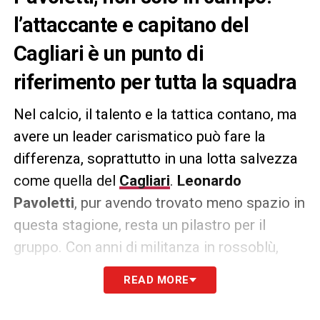
l’attaccante e capitano del
Cagliari è un punto di
riferimento per tutta la squadra
Nel calcio, il talento e la tattica contano, ma
avere un leader carismatico può fare la
differenza, soprattutto in una lotta salvezza
come quella del
Cagliari
.
Leonardo
Pavoletti
, pur avendo trovato meno spazio in
questa stagione, resta un pilastro per il
gruppo. Con anni di militanza in rossoblù,
Pavoletti
è un simbolo per la squadra e i
READ MORE
tifosi. Anche quando non gioca, il suo ruolo è
fondamentale: incita, consiglia, aiuta il