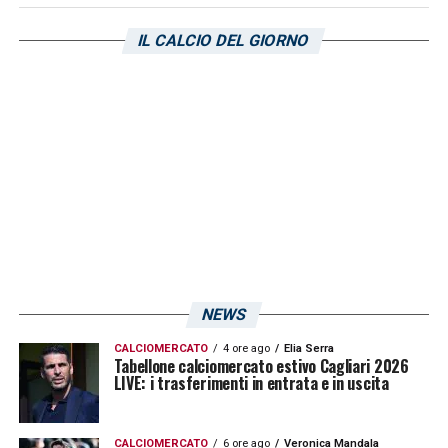
gruppo a rimanere unito nei momenti di
IL CALCIO DEL GIORNO
difficoltà. In una squadra che lotta per la
salvezza in questa
Serie A
, queste qualità
valgono quanto un gol decisivo.
LA PLAYLIST DELLE NOSTRE TOP NEWS
NEWS
CALCIOMERCATO
4 ore ago
Elia Serra
Tabellone calciomercato estivo Cagliari 2026
LIVE: i trasferimenti in entrata e in uscita
CALCIOMERCATO
6 ore ago
Veronica Mandala