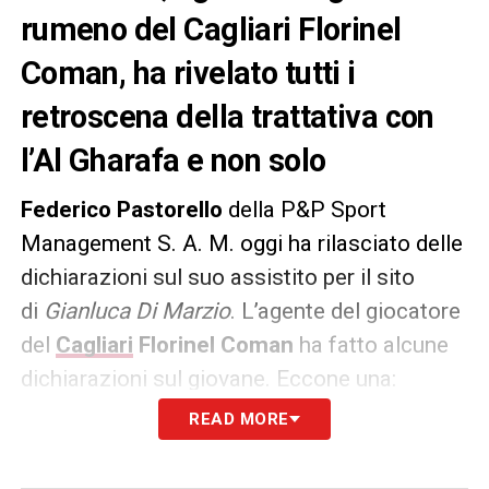
rumeno del Cagliari Florinel
Coman, ha rivelato tutti i
retroscena della trattativa con
l’Al Gharafa e non solo
Federico Pastorello
della P&P Sport
Management S. A. M. oggi ha rilasciato delle
dichiarazioni sul suo assistito per il sito
di
Gianluca Di Marzio
. L’agente del giocatore
del
Cagliari
Florinel Coman
ha fatto alcune
dichiarazioni sul giovane. Eccone una:
READ MORE
TECNICA – «
Ma (in passato n.d.r.) aveva
numeri, per quanto riguarda la parte atletica,