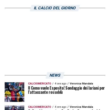
che non hanno convinto al massimo. Questo
IL CALCIO DEL GIORNO
perché è stato abituato a giocare negli ultimi
30 metri. Correva un massimo di 8 o 9
chilometri a partita. Deve migliorare tanto,
soprattutto nella fase difensiva. Ma ne
abbiamo parlato. E ha capito che la strada è
lunga
»
LA PLAYLIST DELLE NOSTRE TOP NEWS
NEWS
CALCIOMERCATO
4 ore ago
Veronica Mandala
Il Como vuole Esposito! Sondaggio dei lariani per
l’attaccante rossoblù
CALCIOMERCATO
4 ore ago
Veronica Mandala