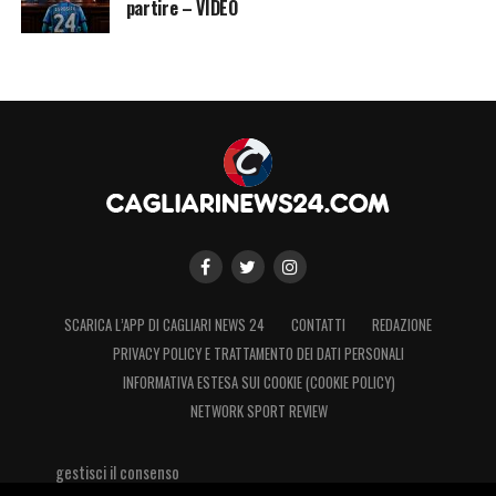
partire – VIDEO
La giocata
OVER 0.5 (almeno un gol nel
match) a quota 8.00
su SNAI
.
La stessa giocata è quotata 1.07 su
Lottomatica
e
Goldbet
.
LA PLAYLIST DELLE NOSTRE TOP NEWS
SCARICA L’APP DI CAGLIARI NEWS 24
CONTATTI
REDAZIONE
PRIVACY POLICY E TRATTAMENTO DEI DATI PERSONALI
INFORMATIVA ESTESA SUI COOKIE (COOKIE POLICY)
NETWORK SPORT REVIEW
gestisci il consenso