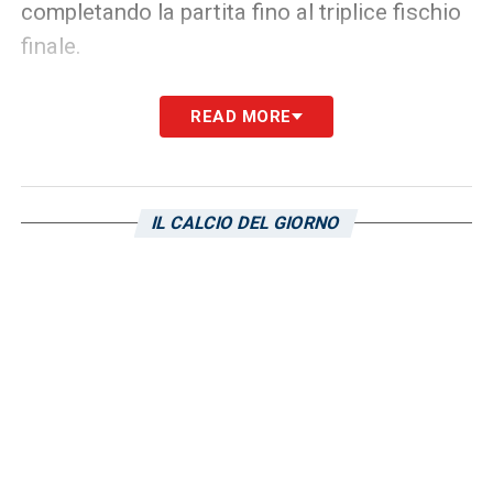
completando la partita fino al triplice fischio
finale.
Con il recupero del portiere giapponese, la
READ MORE
squadra di
Cuesta
potrà contare su un
giocatore chiave che, sebbene abbia subito
un lungo periodo di stop, può essere
IL CALCIO DEL GIORNO
fondamentale nel difendere la porta nei
momenti cruciali di questa stagione.
Sarà interessante vedere se Suzuki partirà
titolare o se il tecnico preferirà un altro
approccio in vista di questa sfida delicata.
Tuttavia, la presenza del portiere rappresenta
sicuramente una risorsa importante e che