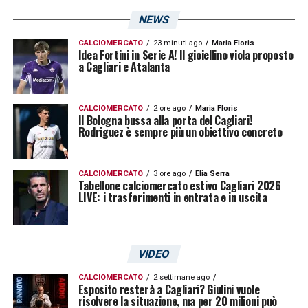
potrebbe mettere sempre in difficoltà la
NEWS
squadra di
Pisacane
.
CALCIOMERCATO
23 minuti ago
Maria Floris
Idea Fortini in Serie A! Il gioiellino viola proposto
L’appuntamento al Tardini si preannuncia
a Cagliari e Atalanta
quindi emozionante, con due squadre che
lottano per evitare la discesa in Serie B.
CALCIOMERCATO
2 ore ago
Maria Floris
Il Bologna bussa alla porta del Cagliari!
Rodriguez è sempre più un obiettivo concreto
CALCIOMERCATO
3 ore ago
Elia Serra
Tabellone calciomercato estivo Cagliari 2026
LIVE: i trasferimenti in entrata e in uscita
QUOTE PARMA CAGLIARI
– Anticipo della
27.ma giornata di Serie A tra due squadre
VIDEO
quasi appaiate in classifica, che cercano una
CALCIOMERCATO
2 settimane ago
vittoria per allontanarsi ancora di più dalla
Esposito resterà a Cagliari? Giulini vuole
risolvere la situazione, ma per 20 milioni può
zona “bassa” della graduatoria.