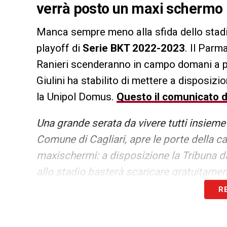
verrà posto un maxi schermo
Manca sempre meno alla sfida dello stadio 
playoff di
Serie BKT 2022-2023
. Il Parm
Ranieri scenderanno in campo domani a p
Giulini ha stabilito di mettere a disposiz
la Unipol Domus.
Questo il comunicato d
Una grande serata da vivere tutti insieme 
Comune di Cagliari, apre le porte della c
maxischermi: a disposizione la Tribuna d
allo stadio basterà scaricare gratuitamen
qui) l’invito predisposto per l’occasione. 
R
e nord: l’accesso delle persone diversam
direttamente a bordo campo) avverrà escl