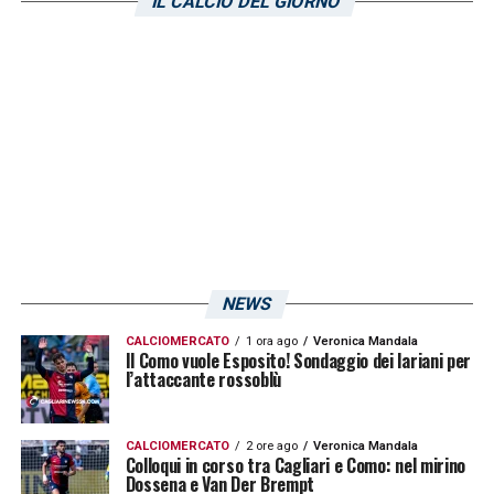
IL CALCIO DEL GIORNO
dovrà spingere da fuori i propri compagni
contro gli uomini di
Claudio Ranieri
. Pronto a
una maglia da titolare Leandro Chichizola.
Non è nemmeno così improbabile la
convocazione di Buffon che potrebbe essere
presente in panchina per spingere i propri
compagni da bordocampo.
LA PLAYLIST DELLE NOSTRE TOP NEWS
NEWS
CALCIOMERCATO
1 ora ago
Veronica Mandala
Il Como vuole Esposito! Sondaggio dei lariani per
l’attaccante rossoblù
CALCIOMERCATO
2 ore ago
Veronica Mandala
Colloqui in corso tra Cagliari e Como: nel mirino
Dossena e Van Der Brempt