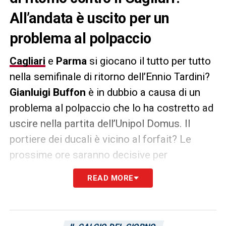
All’andata è uscito per un
problema al polpaccio
Cagliari
e
Parma
si giocano il tutto per tutto
nella semifinale di ritorno dell’Ennio Tardini?
Gianluigi Buffon
è in dubbio a causa di un
problema al polpaccio che lo ha costretto ad
uscire nella partita dell’Unipol Domus. Il
portiere dei ducali è vicino al forfait? Le
prossime ore saranno decisive per
comprendere le condizioni dell’ex
Juventus
READ MORE
a un solo giorno dalla decisiva sfida.
Parma
Today
riporta come l’infortunio sia più grave
del previsto. L’impressione è che Buffon