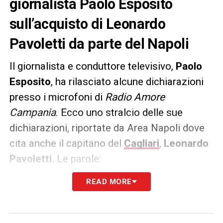
giornalista Paolo Esposito
sull’acquisto di Leonardo
Pavoletti da parte del Napoli
Il giornalista e conduttore televisivo,
Paolo
Esposito
, ha rilasciato alcune dichiarazioni
presso i microfoni di
Radio Amore
Campania
. Ecco uno stralcio delle sue
dichiarazioni, riportate da Area Napoli dove
cita anche il capitano del
Cagliari
,
Leonardo
Pavoletti
. Le parole:
READ MORE
«Consigliai Pavoletti a De Laurentiis che lo
acquistò, purtroppo non si sposò mai con il
calcio di Maurizio Sarri».