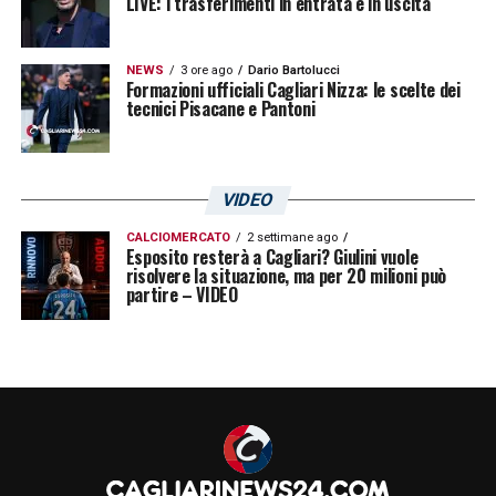
LIVE: i trasferimenti in entrata e in uscita
NEWS
3 ore ago
Dario Bartolucci
Formazioni ufficiali Cagliari Nizza: le scelte dei
tecnici Pisacane e Pantoni
VIDEO
CALCIOMERCATO
2 settimane ago
Esposito resterà a Cagliari? Giulini vuole
risolvere la situazione, ma per 20 milioni può
partire – VIDEO