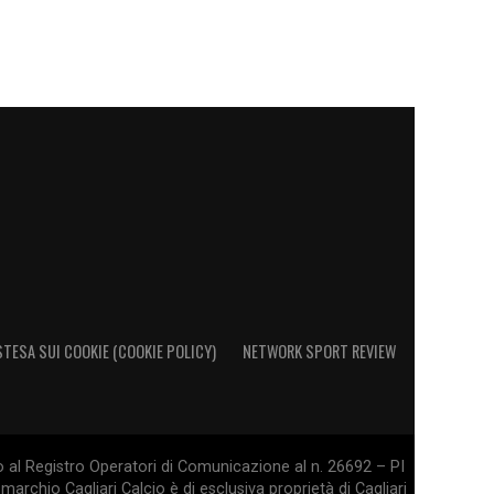
STESA SUI COOKIE (COOKIE POLICY)
NETWORK SPORT REVIEW
o al Registro Operatori di Comunicazione al n. 26692 – PI
marchio Cagliari Calcio è di esclusiva proprietà di Cagliari