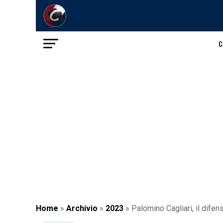
C
Home
»
Archivio
»
2023
»
Palomino Cagliari, il dife