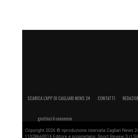
SCARICA L’APP DI CAGLIARI NEWS 24
CONTATTI
REDAZIO
gestisci il consenso
Copyright 2026 © riproduzione riservata Cagliari News 24
11028660014 Editore e proprietario: Sport Review S.r.l Sito