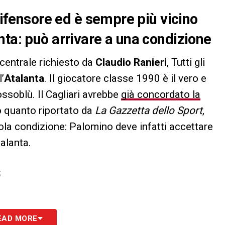
 difensore ed è sempre più vicino
nta: può arrivare a una condizione
 centrale richiesto da
Claudio Ranieri
, Tutti gli
l’
Atalanta
. Il giocatore classe 1990 è il vero e
rossoblù. Il Cagliari avrebbe
già concordato la
 quanto riportato da
La Gazzetta dello Sport
,
ola condizione: Palomino deve infatti accettare
talanta.
S
EAD MORE