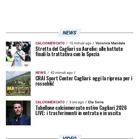
le parti continuano a monitorare la
situazione. Nel frattempo, il tecnico
nerazzurro ha fatto visita alla sede, non per
NEWS
questioni contrattuali, ma per impegni
istituzionali e un saluto con i dirigenti prima
CALCIOMERCATO
15 minuti ago
Veronica Mandala
Stretta del Cagliari su Aurelio: alle battute
delle vacanze. Le formalità del
finali la trattativa con lo Spezia
prolungamento contrattuale di Palestra fino
al 2028, con opzione, sono già state
NEWS
42 minuti ago
CRAI Sport Center Cagliari: oggi la ripresa per i
concordate, ma l’annuncio ufficiale arriverà
rossoblù!
nei prossimi giorni.
CALCIOMERCATO
3 ore ago
Elia Serra
Tabellone calciomercato estivo Cagliari 2026
L’incontro odierno a Parma, quindi,
LIVE: i trasferimenti in entrata e in uscita
rappresenta un passaggio chiave per
chiudere un’operazione considerata
fondamentale dall’
Inter
, sia per il presente
VIDEO