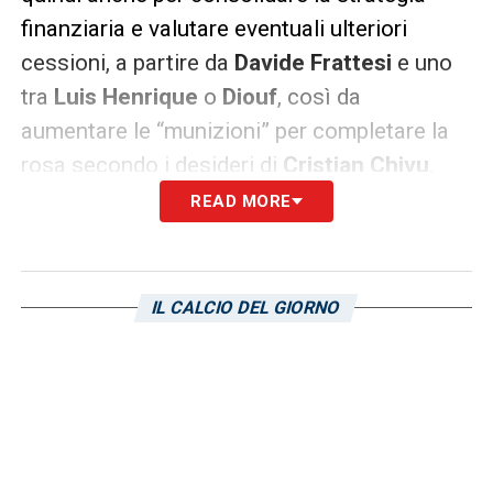
finanziaria e valutare eventuali ulteriori
cessioni, a partire da
Davide Frattesi
e uno
tra
Luis Henrique
o
Diouf
, così da
aumentare le “munizioni” per completare la
rosa secondo i desideri di
Cristian Chivu
.
READ MORE
Palestra, gradimento e prospettive
per l’esterno della Dea
Il messaggio dell’Inter è chiaro anche al
IL CALCIO DEL GIORNO
giocatore:
Palestra
vede con favore un
trasferimento a Milano, consapevole del
ruolo centrale che ricoprirà nella squadra di
Chivu. L’Atalanta mantiene la richiesta
economica elevata, ma la trattativa è attiva e