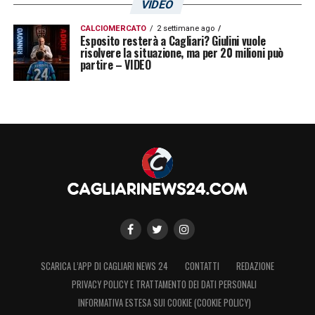
VIDEO
CALCIOMERCATO
2 settimane ago
Esposito resterà a Cagliari? Giulini vuole
risolvere la situazione, ma per 20 milioni può
partire – VIDEO
SCARICA L’APP DI CAGLIARI NEWS 24
CONTATTI
REDAZIONE
PRIVACY POLICY E TRATTAMENTO DEI DATI PERSONALI
INFORMATIVA ESTESA SUI COOKIE (COOKIE POLICY)