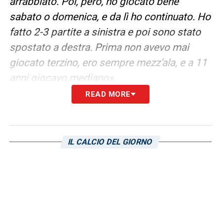
arrabbiato. Poi, però, ho giocato bene
sabato o domenica, e da lì ho continuato. Ho
fatto 2-3 partite a sinistra e poi sono stato
spostato a destra. Prima non avevo mai
giocato terzino, ero sempre mezz’ala, e a 11
anni giocavo mediano».
READ MORE
Palestra e la sua nuova dimensione
al Cagliari
Il racconto di
Palestra
spiega bene
IL CALCIO DEL GIORNO
l’evoluzione di un giocatore che ha costruito
la propria crescita anche attraverso
l’adattamento. Da mezz’ala e mediano nelle
prime fasi del percorso giovanile, il classe
giovane rossoblù è diventato