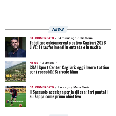
progressivamente un esterno capace di
coprire tutta la fascia, ruolo nel quale
Fabio
Pisacane
lo ha valorizzato nel
Cagliari
. Una
NEWS
trasformazione nata quasi per necessità, ma
diventata poi una delle chiavi della sua
CALCIOMERCATO
34 minuti ago
Elia Serra
Tabellone calciomercato estivo Cagliari 2026
maturazione tecnica e tattica.
LIVE: i trasferimenti in entrata e in uscita
LA PLAYLIST DELLE NOSTRE TOP NEWS
NEWS
2 ore ago
CRAI Sport Center Cagliari: oggi lavoro tattico
per i rossoblù! Si rivede Mina
CALCIOMERCATO
2 ore ago
Maria Floris
Il Sassuolo accelera per la difesa: fari puntati
su Zappa come primo obiettivo