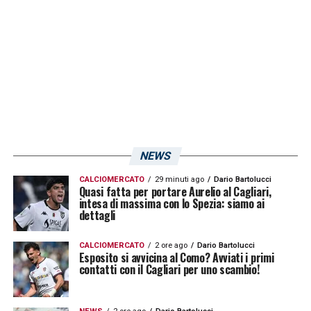
dell’incontro con il presidente di
Sicindustria,
Baccaglini ha ulteriormente
caricato l’ambiente: «
Che risposta mi
aspetto dal pubblico contro il
Cagliari
? Sono
rimasto affascinato da quanto visto venerdì
sera nel match della
Nazionale
. Abbiamo
anche abbassato i prezzi per cercare di
NEWS
chiamare e includere più tifosi possibili in
CALCIOMERCATO
29 minuti ago
Dario Bartolucci
questa importante partita. Sappiamo che
Quasi fatta per portare Aurelio al Cagliari,
intesa di massima con lo Spezia: siamo ai
quest’anno non abbiamo dato grandi
dettagli
soddisfazioni, ce ne rendiamo conto, però
CALCIOMERCATO
2 ore ago
Dario Bartolucci
abbiamo questo progetto di salvezza che è
Esposito si avvicina al Como? Avviati i primi
contatti con il Cagliari per uno scambio!
fattibile ed è alla nostra portata. Abbiamo
bisogno di riuscire a coinvolgere il pubblico