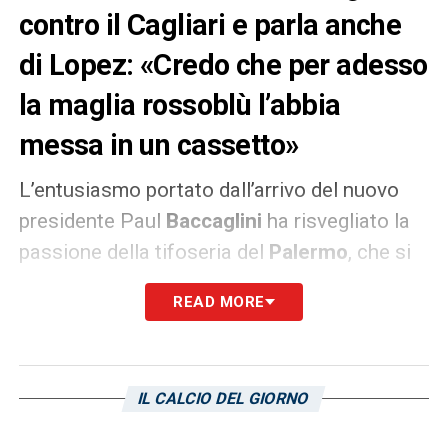
contro il Cagliari e parla anche
di Lopez: «Credo che per adesso
la maglia rossoblù l’abbia
messa in un cassetto»
L’entusiasmo portato dall’arrivo del nuovo
presidente Paul
Baccaglini
ha risvegliato la
passione della tifoseria del
Palermo
, che si
prepara ad ospitare il
Cagliari
al Barbera. Per
READ MORE
i rosanero quella di domenica pomeriggio è
una gara da non sbagliare, in palio ci sono tre
punti pesantissimi che potrebbero portare la
IL CALCIO DEL GIORNO
squadra di Diego
Lopez
a -4 dall’
Empoli
,
attualmente quartultimo. A margine