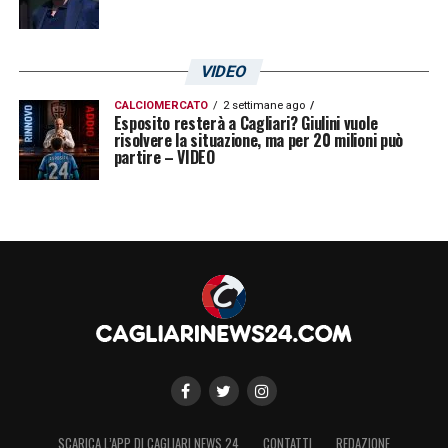
VIDEO
CALCIOMERCATO
2 settimane ago
Esposito resterà a Cagliari? Giulini vuole
risolvere la situazione, ma per 20 milioni può
partire – VIDEO
SCARICA L’APP DI CAGLIARI NEWS 24
CONTATTI
REDAZIONE