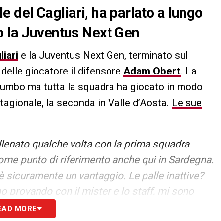
 del Cagliari, ha parlato a lungo
o la Juventus Next Gen
liari
e la Juventus Next Gen, terminato sul
tà delle giocatore il difensore
Adam Obert
. La
Luvumbo ma tutta la squadra ha giocato in modo
stagionale, la seconda in Valle d’Aosta.
Le sue
llenato qualche volta con la prima squadra
come punto di riferimento anche qui in Sardegna.
è sicuramente un vantaggio. Le palle inattive?
o provando con il mister e lo staff, mi sono
to tattico. È importante saper aiutare la
EAD MORE