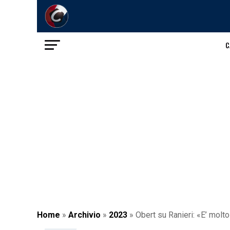
C
Home
»
Archivio
»
2023
»
Obert su Ranieri: «E’ molt