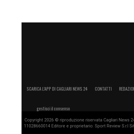
SCARICA L’APP DI CAGLIARI NEWS 24
CONTATTI
REDAZIO
gestisci il consenso
Copyright 2026 © riproduzione riservata Cagliari News 24
11028660014 Editore e proprietario: Sport Review S.r.l Sito