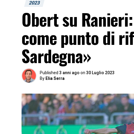
2023
Obert su Ranieri:
come punto di ri
Sardegna»
Published
3 anni ago
on
30 Luglio 2023
By
Elia Serra