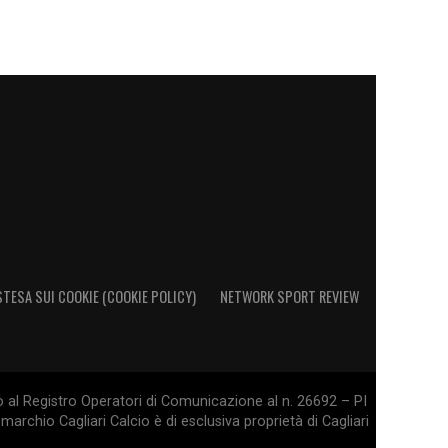
STESA SUI COOKIE (COOKIE POLICY)
NETWORK SPORT REVIEW
o al Registro Operatori di Comunicazione al n. 26692 – PI
marchio Cagliari Calcio è di esclusiva proprietà di Cagliari