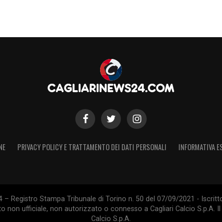
NE
PRIVACY POLICY E TRATTAMENTO DEI DATI PERSONALI
INFORMATIVA E
 – Registro Stampa Tribunale di Torino n. 50 del 07/09/2021 - Iscritt
 non ufficiale, non autorizzato o connesso a Cagliari Calcio S.p.A. Il 
Calcio S.p.A.