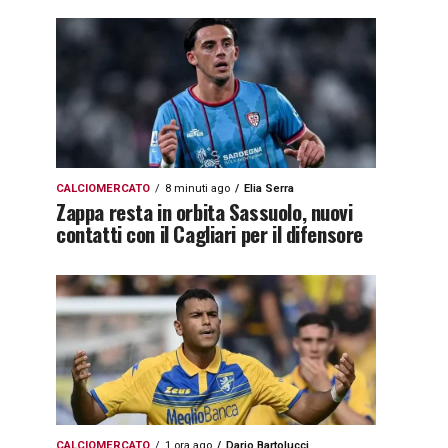
CALCIOMERCATO
8 minuti ago
Elia Serra
Zappa resta in orbita Sassuolo, nuovi
contatti con il Cagliari per il difensore
CALCIOMERCATO
1 ora ago
Dario Bartolucci