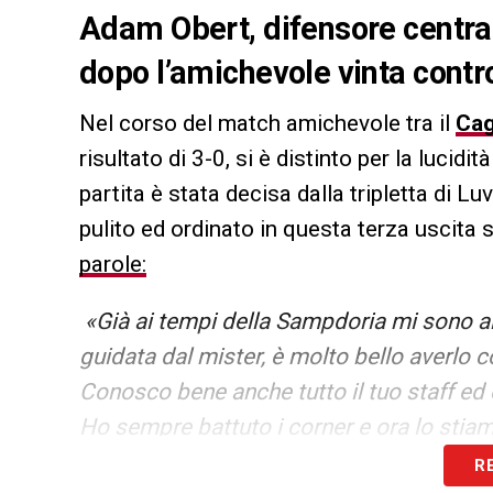
Adam Obert, difensore centrale
dopo l’amichevole vinta contr
Nel corso del match amichevole tra il
Cag
risultato di 3-0, si è distinto per la lucidi
partita è stata decisa dalla tripletta di 
pulito ed ordinato in questa terza uscita 
parole:
«Già ai tempi della Sampdoria mi sono a
guidata dal mister, è molto bello averlo 
Conosco bene anche tutto il tuo staff ed 
Ho sempre battuto i corner e ora lo stiam
preparato al meglio anche su questo aspet
R