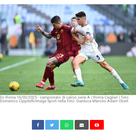
Dc Roma 16/03/2025 - campionato di calcio serie A / Roma-Cagliari / foto
Domenico Cippitelli/Image Sport nella foto: Gianluca Mancini-Adam Obert