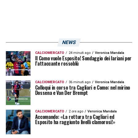
NEWS
Visualizza questo post su Instagram
CALCIOMERCATO
24 minuti ago
Veronica Mandala
Il Como vuole Esposito! Sondaggio dei lariani per
l’attaccante rossoblù
CALCIOMERCATO
36 minuti ago
Veronica Mandala
Colloqui in corso tra Cagliari e Como: nel mirino
Dossena e Van Der Brempt
CALCIOMERCATO
2 ore ago
Veronica Mandala
Accomando: «La rottura tra Cagliari ed
Esposito ha raggiunto livelli clamorosi!»
U
n post condiviso da Adam Obert (@adam_obert_)