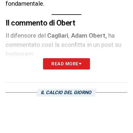
fondamentale.
Il commento di Obert
Il difensore del
Cagliari
,
Adam Obert,
ha
commentato così la sconfitta in un post su
Instagram:
READ MORE
«Fa male perdere cosi, ma orgoglioso della
squadra. Testa alla prossima».
IL CALCIO DEL GIORNO