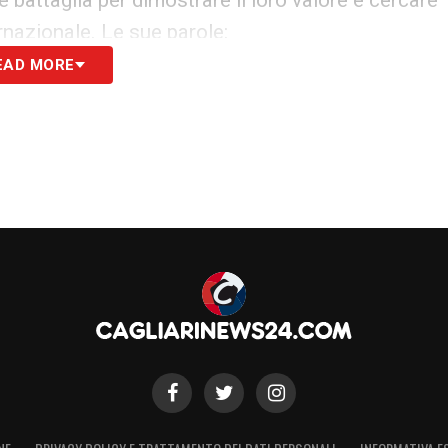
 battaglia per dimostrare il loro valore e cercare
rnazionale. Le sue parole:
EAD MORE
n cambieranno solo perché conosco Prati, per me
 già analizzato le cose del primo tempo, nel
i. Questa partita contro l’Italia sarà diversa, ci
e cercheremo di dare il meglio per tutta la
uno è nervoso anche personalmente, ma
 modo. Credo nei ragazzi, entreremo in campo
S