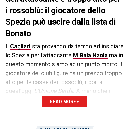
i rossoblù: il giocatore dello
Spezia può uscire dalla lista di
Bonato
Il
Cagliari
sta provando da tempo ad insidiare
lo Spezia per l’attaccante
M’Bala Nzola
ma in
questo momento siamo ad un punto morto. Il
giocatore del club ligure ha un prezzo troppo
alto per le casse dei rossoblù, riporta
quest’oggi
L’Unione Sarda
. A meno che il
club del presidente
Platek
non abbassi le
READ MORE
proprie pretese, il d.s. Bonato potrebbe
essere costretto a depennare il classe 96′
dalla sua lista. Questa eventualità non è tra