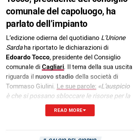
comunale del capoluogo, ha
parlato dell’impianto
L’edizione odierna del quotidiano
L’Unione
Sarda
ha riportato le dichiarazioni di
Edoardo Tocco
, presidente del Consiglio
comunale di
Cagliari
. Il tema della sua uscita
riguarda il
nuovo stadio
della società di
Tommaso Giulini.
Le sue parole:
«L’auspicio
è che si possano sbloccare le risorse per la
costruzione del nuovo impianto»
.
READ MORE
LA PLAYLIST DELLE NOSTRE TOP NEWS