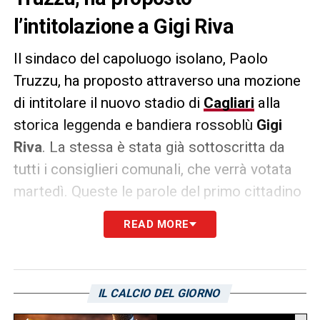
l’intitolazione a Gigi Riva
Il sindaco del capoluogo isolano, Paolo
Truzzu, ha proposto attraverso una mozione
di intitolare il nuovo stadio di
Cagliari
alla
storica leggenda e bandiera rossoblù
Gigi
Riva
. La stessa è stata già sottoscritta da
tutti i consiglieri comunali, che verrà votata
martedì. Queste le parole del primo cittadino
riportate da L’Unione Sarda:
READ MORE
«Intitoliamo simbolicamente il nuovo stadio
della città di Cagliari al grande Gigi Riva. Gigi
è contento, la famiglia approva. Ovviamente
IL CALCIO DEL GIORNO
è anche un modo per augurargli lunga vita.