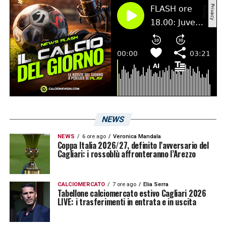
Ma doveroso: Gigi Riva è Cagliari, Cagliari è
Gigi Riva»
LA PLAYLIST DELLE NOSTRE TOP NEWS
NEWS
NEWS
6 ore ago
Veronica Mandala
Coppa Italia 2026/27, definito l’avversario del
Cagliari: i rossoblù affronteranno l’Arezzo
CALCIOMERCATO
7 ore ago
Elia Serra
Tabellone calciomercato estivo Cagliari 2026
LIVE: i trasferimenti in entrata e in uscita