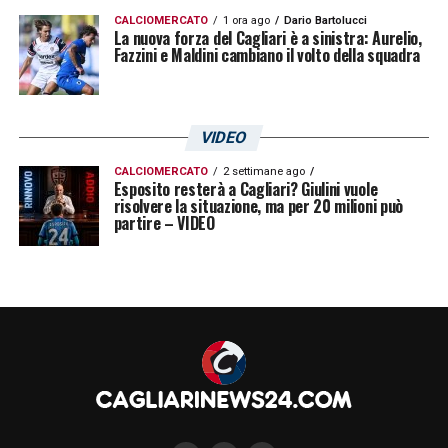
dovesse essere completato c’è il serio
CALCIOMERCATO
1 ora ago
Dario Bartolucci
La nuova forza del Cagliari è a sinistra: Aurelio,
rischio che lo stadio Gigi Riva possa perdere
Fazzini e Maldini cambiano il volto della squadra
questo treno. Ad oggi, ancora tanto silenzio
e sono passati tre mesi.
VIDEO
LA PLAYLIST DELLE NOSTRE TOP NEWS
CALCIOMERCATO
2 settimane ago
Esposito resterà a Cagliari? Giulini vuole
risolvere la situazione, ma per 20 milioni può
partire – VIDEO