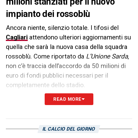
milioni stanziati per il nuovo
impianto dei rossoblù
Ancora niente, silenzio totale. I tifosi del
Cagliari
attendono ulteriori aggiornamenti su
quella che sarà la nuova casa della squadra
rossoblù. Come riportato da
L’Unione Sarda
,
non c’è traccia dell’accordo da 50 milioni di
euro di fondi pubblici necessari per il
completamente dello stadio.
L’amministrazione attende la bozza di
READ MORE
accordo di programma da parte della
Regione che ha garantito come i soldi per lo
stadio sono pronti ad essere trasferiti nelle
IL CALCIO DEL GIORNO
casse del Comune. Ciò tuttavia è vincolato al