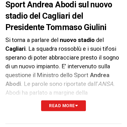
Sport Andrea Abodi sul nuovo
stadio del Cagliari del
Presidente Tommaso Giulini
Si torna a parlare del
nuovo stadio
del
Cagliari
. La squadra rossoblù e i suoi tifosi
sperano di poter abbracciare presto il sogno
di un nuovo impianto. E’ intervenuto sulla
questione il Ministro dello Sport
Andrea
Abodi
. Le parole sono riportate dall’
ANSA
.
Abodi ha parlato a margine della
presentazioni di un nuovo palasport di
READ MORE
Cagliari.
«Il nuovo stadio Sant’Elia è un sogno che