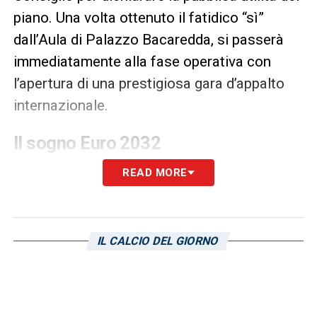
piano. Una volta ottenuto il fatidico “sì”
dall’Aula di Palazzo Bacaredda, si passerà
immediatamente alla fase operativa con
l’apertura di una prestigiosa gara d’appalto
internazionale.
Il sogno Euro 2032
La tabella di marcia è serrata ma ben
READ MORE
definita. La speranza condivisa dal
presidente
Tommaso Giulini
e
dall’amministrazione comunale è quella di
IL CALCIO DEL GIORNO
chiudere l’intero iter burocratico entro il
mese di luglio. L’obiettivo primario di questa
accelerazione è chiarissimo: permettere a