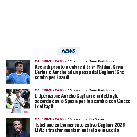
Cagliari di restare pienamente in corsa come
sede ufficiale per ospitare alcune delle gare
dei prossimi campionati Europei di
Euro
2032
.
LA PLAYLIST DELLE NOSTRE TOP NEWS
NEWS
CALCIOMERCATO
12 ore ago
Dario Bartolucci
Accardi pronto a calare il tris: Maldini, Kevin
Carlos e Aurelio ad un passo dal Cagliari! Che
combo per i sardi
CALCIOMERCATO
13 ore ago
Dario Bartolucci
L’Operazione Aurelio Cagliari è ai dettagli,
accordo con lo Spezia per lo scambio con Ciocci:
i dettagli
CALCIOMERCATO
15 ore ago
Elia Serra
Tabellone calciomercato estivo Cagliari 2026
LIVE: i trasferimenti in entrata e in uscita