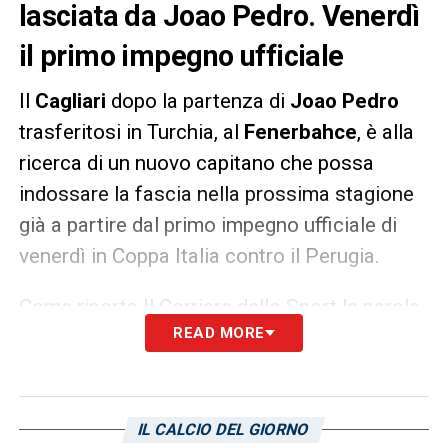
lasciata da Joao Pedro. Venerdì
il primo impegno ufficiale
Il
Cagliari
dopo la partenza di
Joao Pedro
trasferitosi in Turchia, al
Fenerbahce
, è alla
ricerca di un nuovo capitano che possa
indossare la fascia nella prossima stagione
già a partire dal primo impegno ufficiale di
venerdì in Coppa Italia contro il Perugia.
Come riporta Il Corriere dello Sport le parole
READ MORE
di
Alessandro Deiola
, pronunciate ieri in
conferenza stampa, lo pongono tra i papabili
ma nelle gerarchie, per anzianità, al momento
ci sarebbe prima
Leonardo Pavoletti
.
IL CALCIO DEL GIORNO