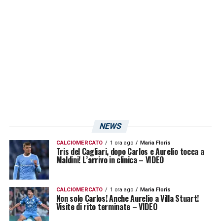
Vedremo dunque a chi spetterà il pesante
fardello di indossare la fascia in una
stagione che deve riportare grande il Cagliari.
LA PLAYLIST DELLE NOSTRE TOP NEWS
NEWS
CALCIOMERCATO
1 ora ago
Maria Floris
Tris del Cagliari, dopo Carlos e Aurelio tocca a
Maldini! L’arrivo in clinica – VIDEO
CALCIOMERCATO
1 ora ago
Maria Floris
Non solo Carlos! Anche Aurelio a Villa Stuart!
Visite di rito terminate – VIDEO