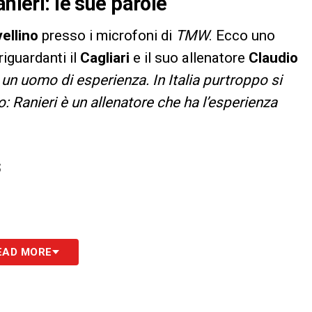
nieri: le sue parole
ellino
presso i microfoni di
TMW
. Ecco uno
riguardanti il
Cagliari
e il suo allenatore
Claudio
 un uomo di esperienza. In Italia purtroppo si
to: Ranieri è un allenatore che ha l’esperienza
S
EAD MORE